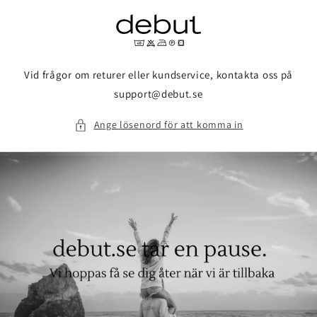
vidare
till
innehåll
Vid frågor om returer eller kundservice, kontakta oss på
support@debut.se
Ange lösenord för att komma in