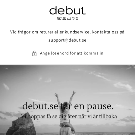
vidare
till
innehåll
Vid frågor om returer eller kundservice, kontakta oss på
support@debut.se
Ange lösenord för att komma in