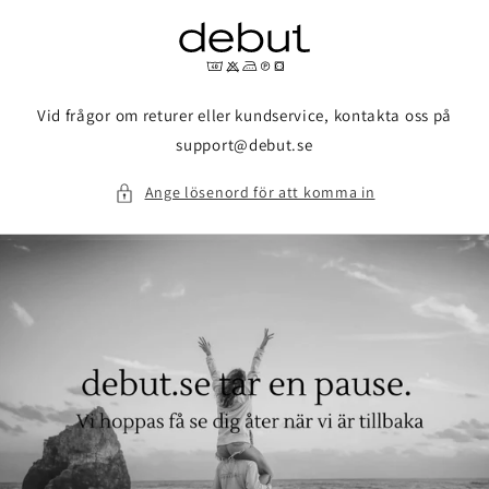
vidare
till
innehåll
Vid frågor om returer eller kundservice, kontakta oss på
support@debut.se
Ange lösenord för att komma in