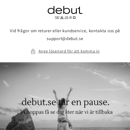
vidare
till
innehåll
Vid frågor om returer eller kundservice, kontakta oss på
support@debut.se
Ange lösenord för att komma in