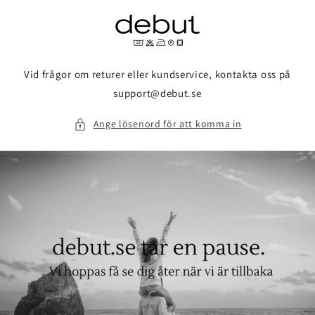
vidare
till
innehåll
Vid frågor om returer eller kundservice, kontakta oss på
support@debut.se
Ange lösenord för att komma in