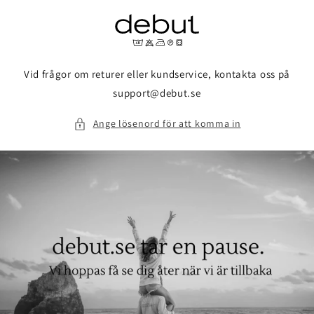
vidare
till
innehåll
Vid frågor om returer eller kundservice, kontakta oss på
support@debut.se
Ange lösenord för att komma in