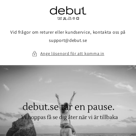
vidare
till
innehåll
Vid frågor om returer eller kundservice, kontakta oss på
support@debut.se
Ange lösenord för att komma in