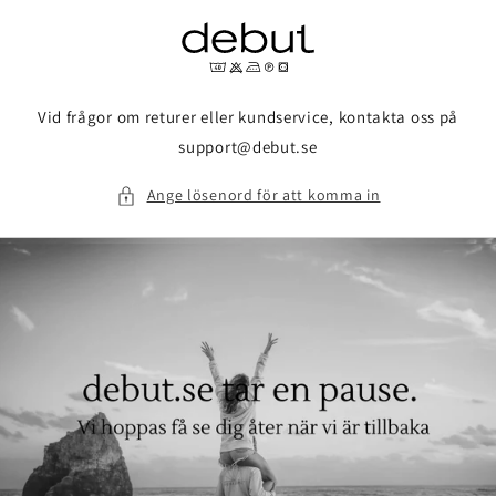
vidare
till
innehåll
Vid frågor om returer eller kundservice, kontakta oss på
support@debut.se
Ange lösenord för att komma in