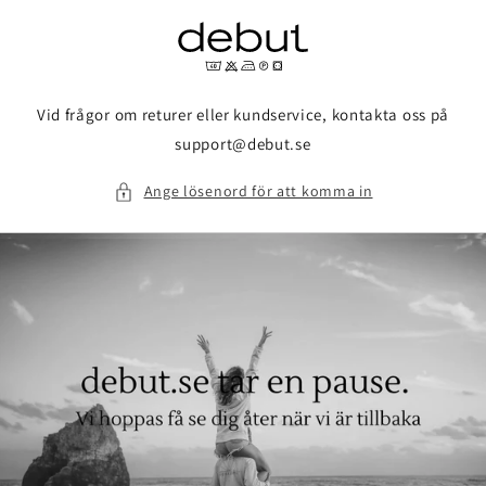
vidare
till
innehåll
Vid frågor om returer eller kundservice, kontakta oss på
support@debut.se
Ange lösenord för att komma in