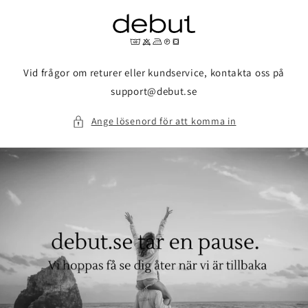
vidare
till
innehåll
Vid frågor om returer eller kundservice, kontakta oss på
support@debut.se
Ange lösenord för att komma in