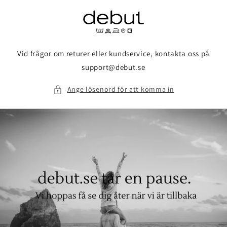
vidare
till
innehåll
Vid frågor om returer eller kundservice, kontakta oss på
support@debut.se
Ange lösenord för att komma in