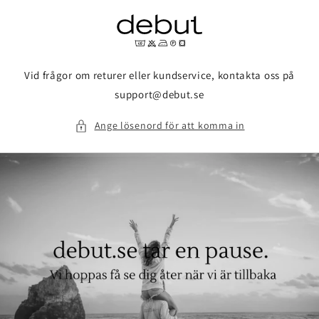
vidare
till
innehåll
Vid frågor om returer eller kundservice, kontakta oss på
support@debut.se
Ange lösenord för att komma in