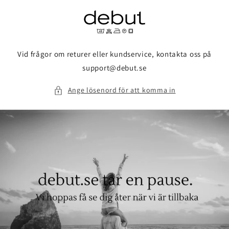
vidare
till
innehåll
Vid frågor om returer eller kundservice, kontakta oss på
support@debut.se
Ange lösenord för att komma in