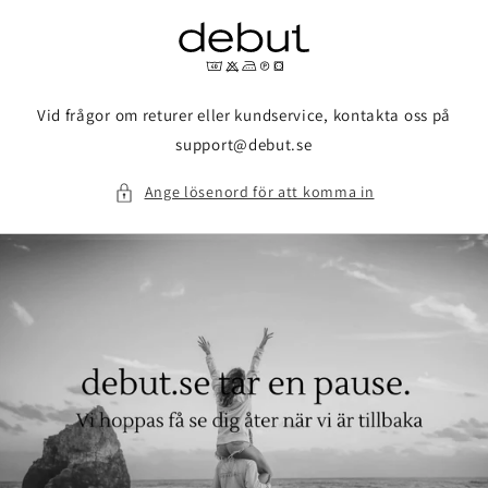
vidare
till
innehåll
Vid frågor om returer eller kundservice, kontakta oss på
support@debut.se
Ange lösenord för att komma in