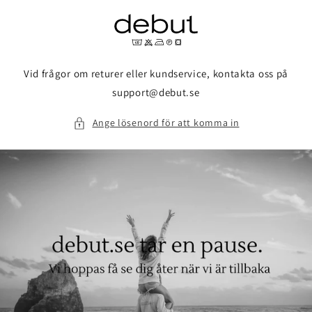
vidare
till
innehåll
Vid frågor om returer eller kundservice, kontakta oss på
support@debut.se
Ange lösenord för att komma in