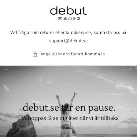
vidare
till
innehåll
Vid frågor om returer eller kundservice, kontakta oss på
support@debut.se
Ange lösenord för att komma in