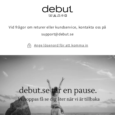
vidare
till
innehåll
Vid frågor om returer eller kundservice, kontakta oss på
support@debut.se
Ange lösenord för att komma in