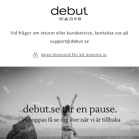
vidare
till
innehåll
Vid frågor om returer eller kundservice, kontakta oss på
support@debut.se
Ange lösenord för att komma in