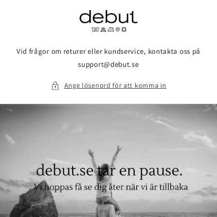
vidare
till
innehåll
Vid frågor om returer eller kundservice, kontakta oss på
support@debut.se
Ange lösenord för att komma in