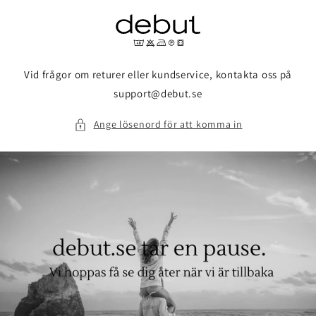
vidare
till
innehåll
Vid frågor om returer eller kundservice, kontakta oss på
support@debut.se
Ange lösenord för att komma in