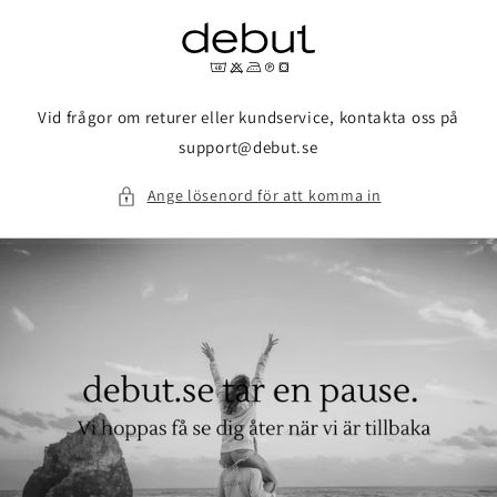
vidare
till
innehåll
Vid frågor om returer eller kundservice, kontakta oss på
support@debut.se
Ange lösenord för att komma in