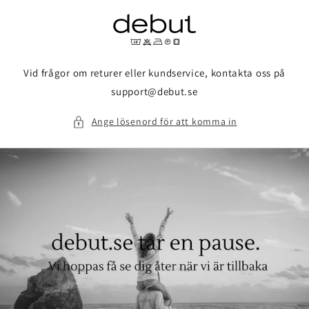
vidare
till
innehåll
Vid frågor om returer eller kundservice, kontakta oss på
support@debut.se
Ange lösenord för att komma in