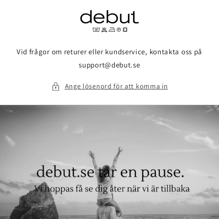
vidare
till
innehåll
Vid frågor om returer eller kundservice, kontakta oss på
support@debut.se
Ange lösenord för att komma in