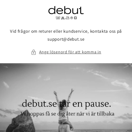
vidare
till
innehåll
Vid frågor om returer eller kundservice, kontakta oss på
support@debut.se
Ange lösenord för att komma in