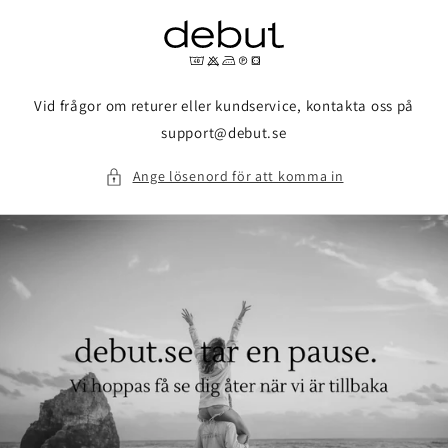
vidare
till
innehåll
Vid frågor om returer eller kundservice, kontakta oss på
support@debut.se
Ange lösenord för att komma in