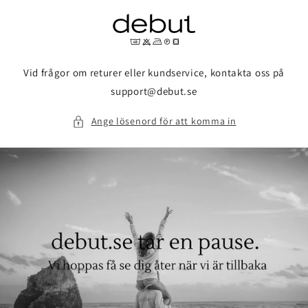
vidare
till
innehåll
Vid frågor om returer eller kundservice, kontakta oss på
support@debut.se
Ange lösenord för att komma in