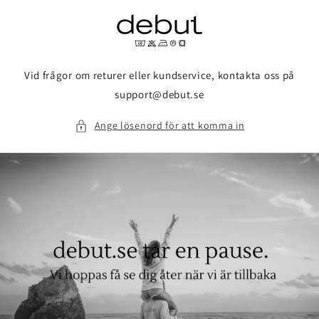
vidare
till
innehåll
Vid frågor om returer eller kundservice, kontakta oss på
support@debut.se
Ange lösenord för att komma in