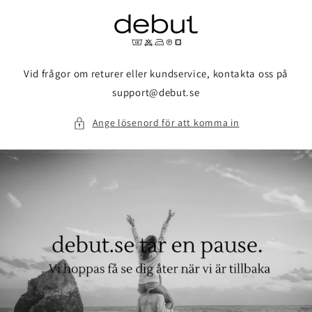
vidare
till
innehåll
Vid frågor om returer eller kundservice, kontakta oss på
support@debut.se
Ange lösenord för att komma in