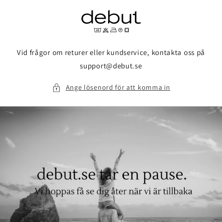
vidare
till
innehåll
Vid frågor om returer eller kundservice, kontakta oss på
support@debut.se
Ange lösenord för att komma in